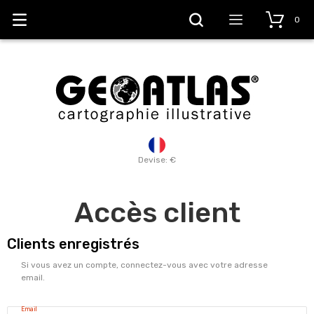
0
Devise: €
Accès client
Clients enregistrés
Si vous avez un compte, connectez-vous avec votre adresse
email.
Email