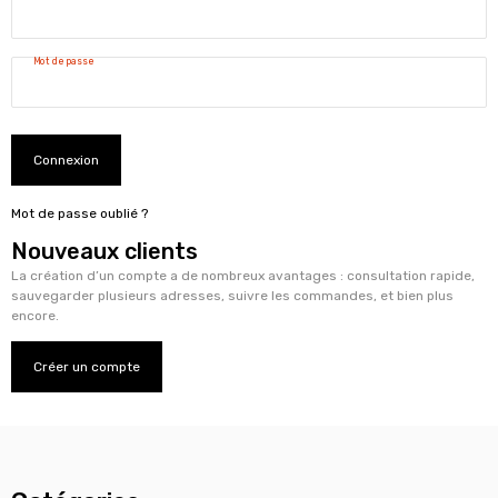
Mot de passe
Connexion
Mot de passe oublié ?
Nouveaux clients
La création d’un compte a de nombreux avantages : consultation rapide,
sauvegarder plusieurs adresses, suivre les commandes, et bien plus
encore.
Créer un compte