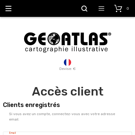
0
Devise: €
Accès client
Clients enregistrés
Si vous avez un compte, connectez-vous avec votre adresse
email.
Email