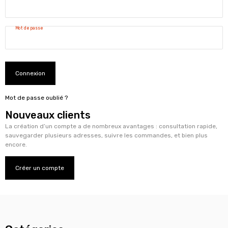
Mot de passe
Connexion
Mot de passe oublié ?
Nouveaux clients
La création d’un compte a de nombreux avantages : consultation rapide,
sauvegarder plusieurs adresses, suivre les commandes, et bien plus
encore.
Créer un compte