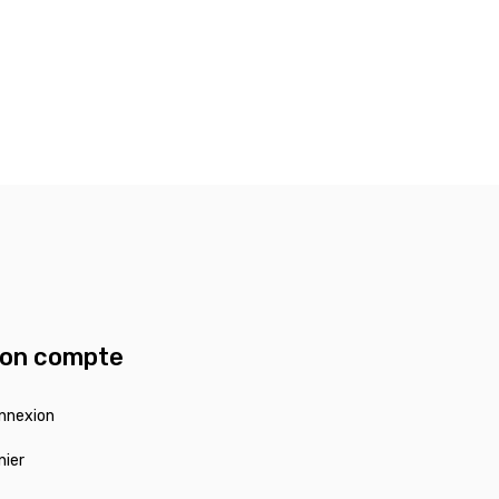
on compte
nnexion
nier