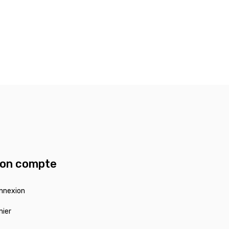
on compte
nnexion
nier