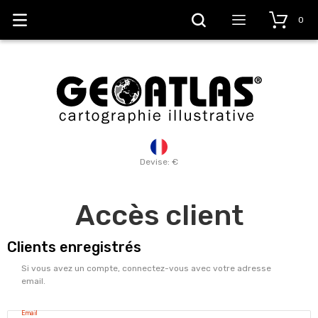
0
Devise: €
Accès client
Clients enregistrés
Si vous avez un compte, connectez-vous avec votre adresse
email.
Email