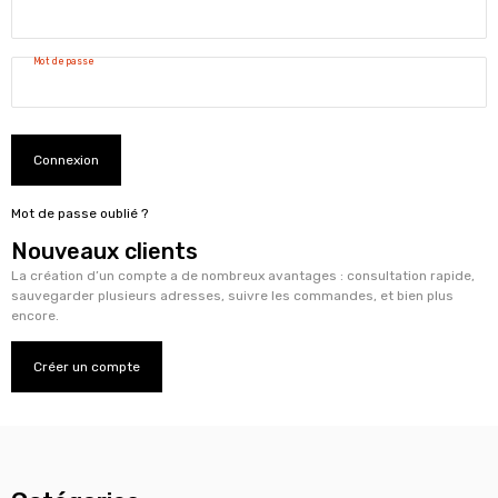
Mot de passe
Connexion
Mot de passe oublié ?
Nouveaux clients
La création d’un compte a de nombreux avantages : consultation rapide,
sauvegarder plusieurs adresses, suivre les commandes, et bien plus
encore.
Créer un compte