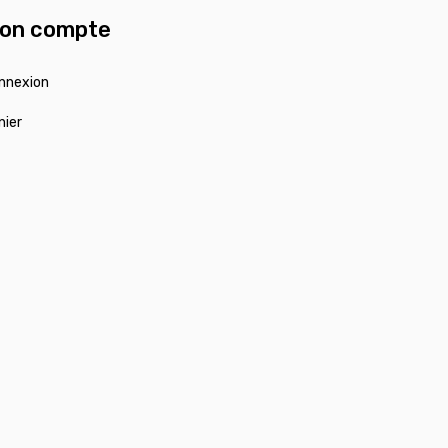
on compte
nnexion
nier