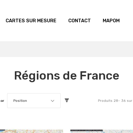
CARTES SUR MESURE
CONTACT
MAPOM
Régions de France
par
Position
Produits
28
-
36
sur