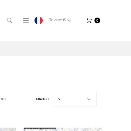
Devise: €
0
102
Afficher
9