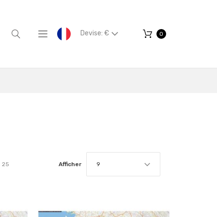
Devise: €
0
25
Afficher
9