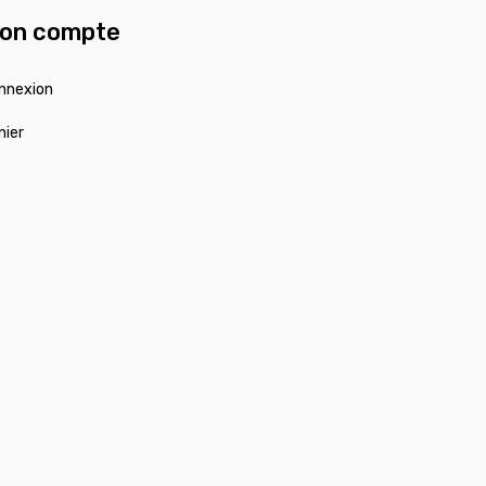
on compte
nnexion
nier