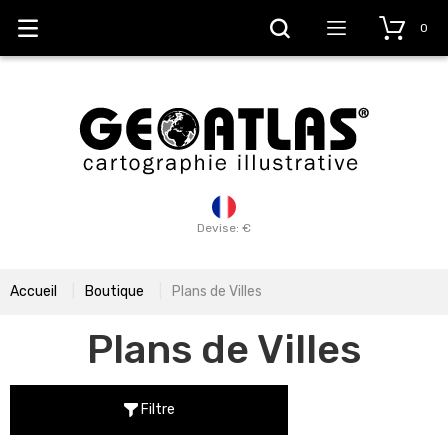
0
Devise: €
Accueil
Boutique
Plans de Villes
Plans de Villes
Filtre