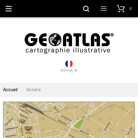
0
Devise: €
Accueil
Astana