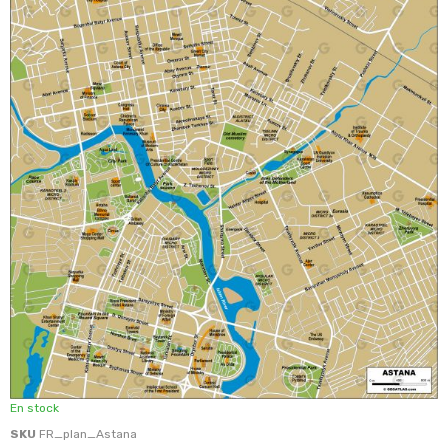
En stock
SKU
FR_plan_Astana