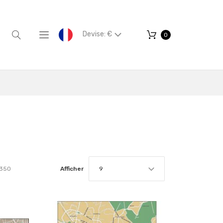
Devise: €
0
350
Afficher
9