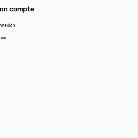
on compte
nnexion
nier