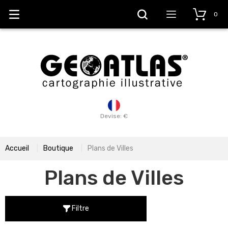
0
Devise: €
Accueil
Boutique
Plans de Villes
Plans de Villes
Filtre