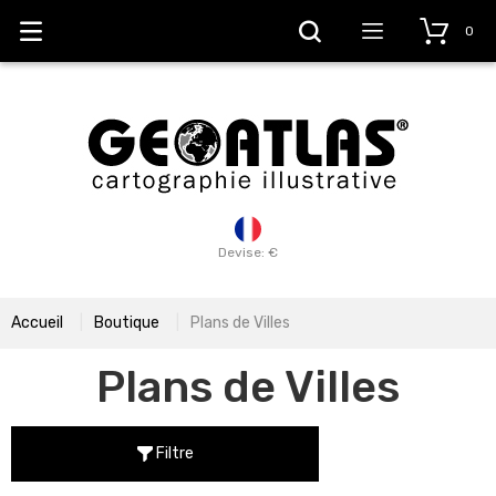
0
Devise: €
Accueil
Boutique
Plans de Villes
Plans de Villes
Filtre