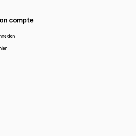
on compte
nnexion
nier