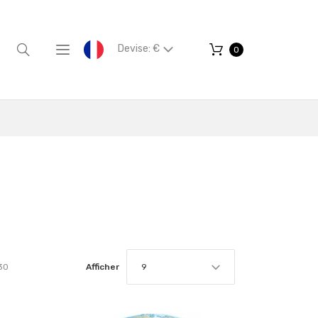
Devise: €
0
30
Afficher
9