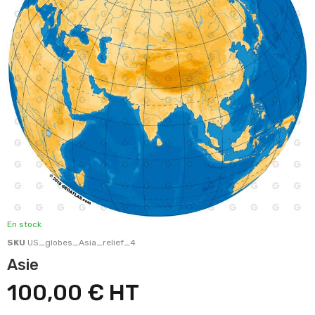
En stock
SKU
US_globes_Asia_relief_4
Asie
100,00 €