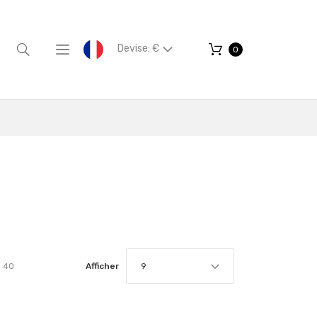
Devise: €
0
r
40
Afficher
9