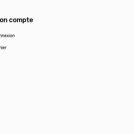
on compte
nnexion
nier