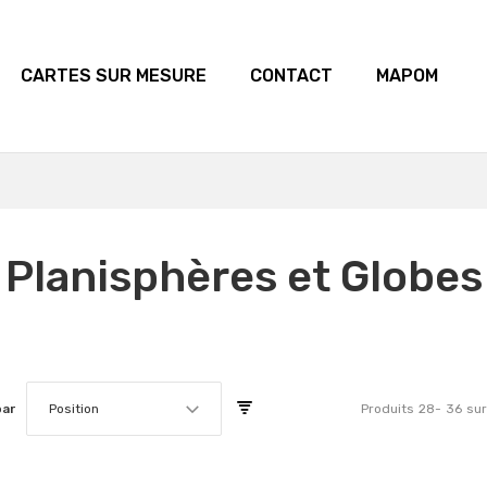
CARTES SUR MESURE
CONTACT
MAPOM
Planisphères et Globes
par
Position
Produits
28
-
36
su