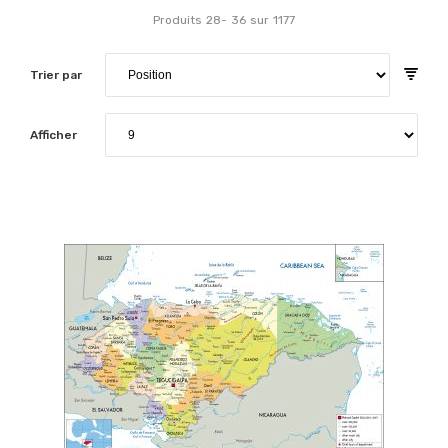
Produits
28
-
36
sur
1177
Trier par
Afficher