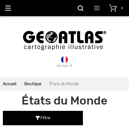
0
Devise: €
Accueil
Boutique
États du Monde
États du Monde
Filtre