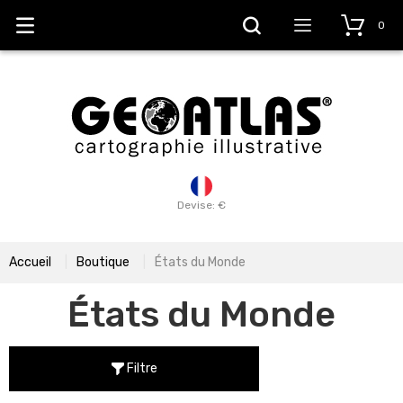
0
Devise: €
Accueil
Boutique
États du Monde
États du Monde
Filtre