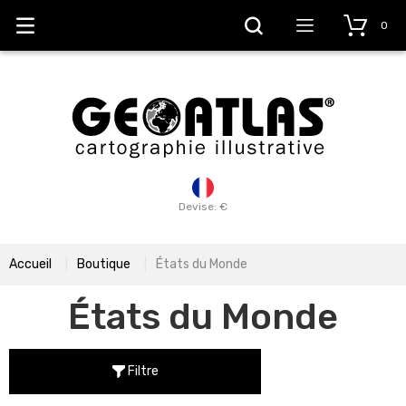
0
Devise: €
Accueil
Boutique
États du Monde
États du Monde
Filtre