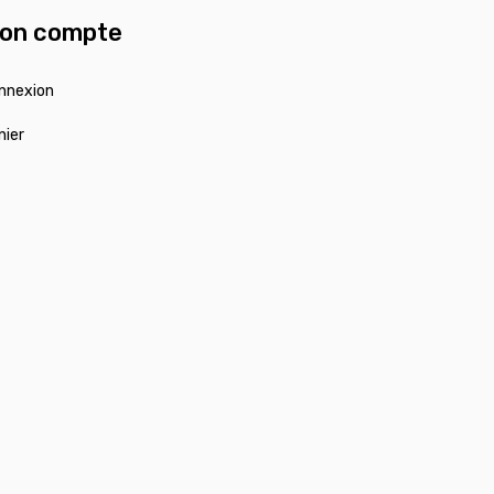
on compte
nnexion
nier