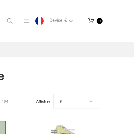
Devise: €
0
e
r
184
Afficher
9