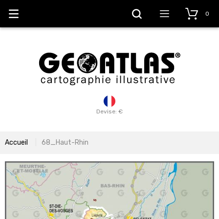
0
Devise: €
Accueil
68_Haut-Rhin