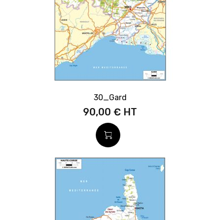
30_Gard
90,00 €