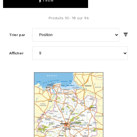
Filtre
Produits
10
-
18
sur
96
Trier par
Afficher