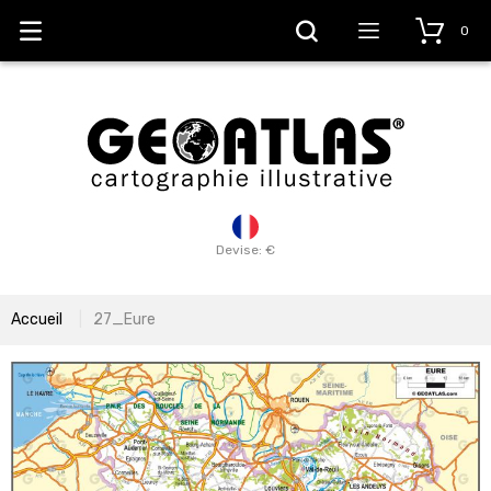
0
Devise: €
Accueil
27_Eure