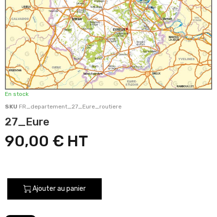
En stock
SKU
FR_departement_27_Eure_routiere
27_Eure
90,00 €
Ajouter au panier