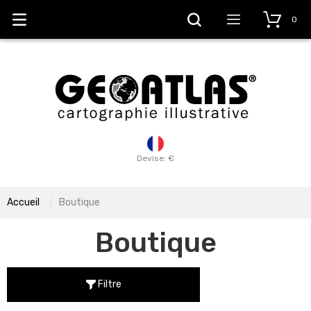
0
Devise: €
Accueil
Boutique
Boutique
Filtre