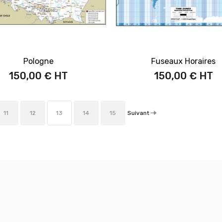
Pologne
Fuseaux Horaires
150,00 €
150,00 €
Suivant
11
12
13
14
15