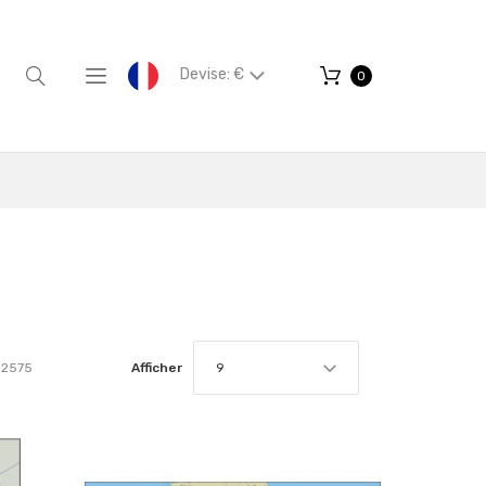
Devise: €
0
2575
Afficher
9