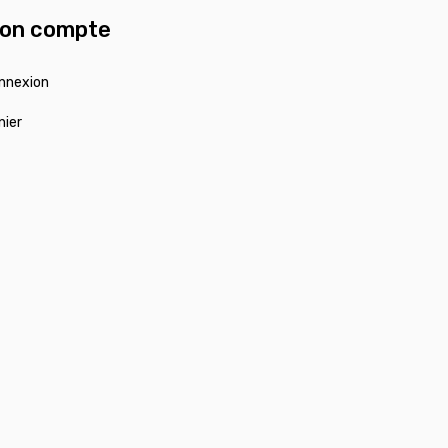
on compte
nnexion
nier