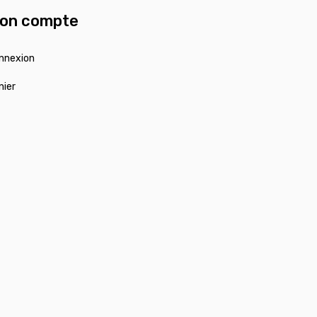
on compte
nnexion
nier