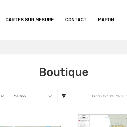
CARTES SUR MESURE
CONTACT
MAPOM
Boutique
par
Position
Produits
109
-
117
su