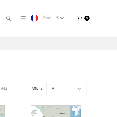
Devise: €
0
r
552
Afficher
9