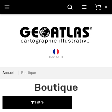
0
Devise: €
Accueil
Boutique
Boutique
Filtre