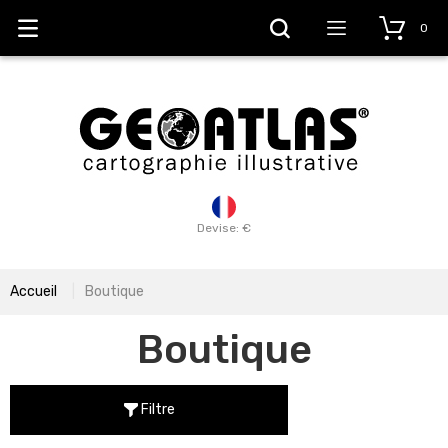
0
Devise: €
Accueil
Boutique
Boutique
Filtre