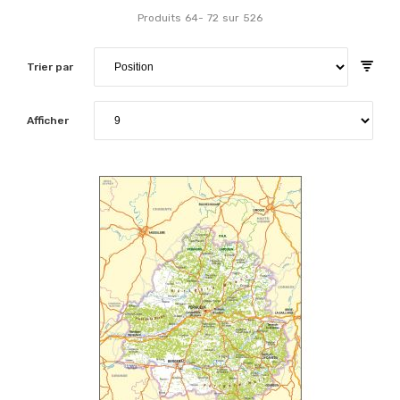
Produits
64
-
72
sur
526
Trier par
Afficher