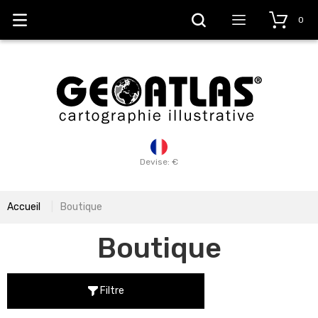
0
Devise: €
Accueil
Boutique
Boutique
Filtre