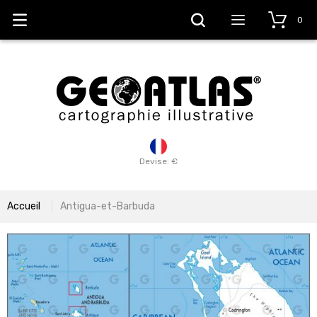
0
Devise: €
Accueil
Antigua-et-Barbuda