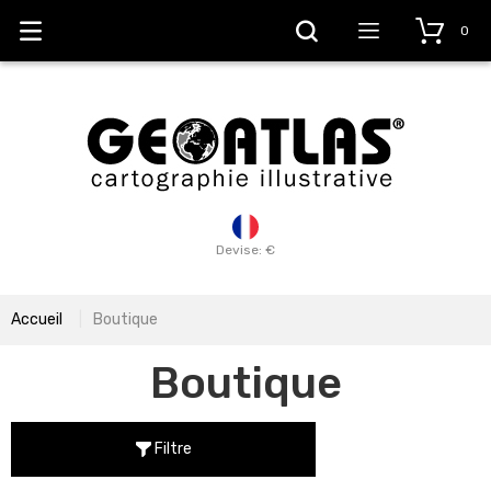
0
Devise: €
Accueil
Boutique
Boutique
Filtre