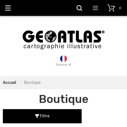
0
Devise: €
Accueil
Boutique
Boutique
Filtre