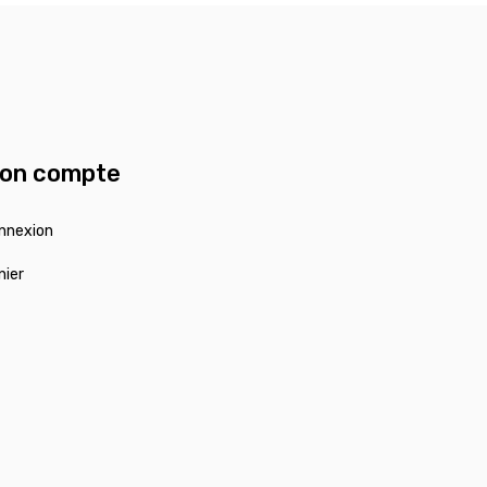
on compte
nnexion
nier