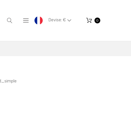
Devise: €
0
_simple