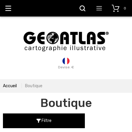
0
Devise: €
Accueil
Boutique
Boutique
Filtre