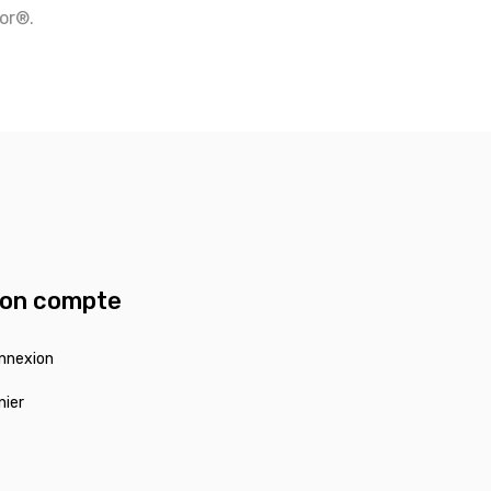
tor®.
on compte
nnexion
nier