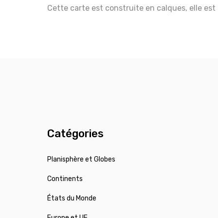
Cette carte est construite en calques, elle est
Catégories
Planisphère et Globes
Continents
États du Monde
Europe et UE