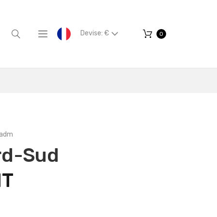
Devise: €
0
_adm
rd-Sud