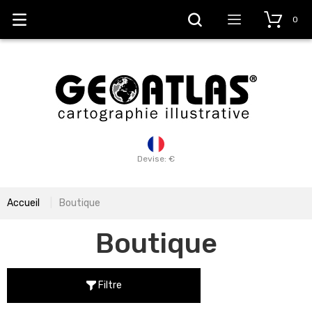
0
Devise: €
Accueil
Boutique
Boutique
Filtre