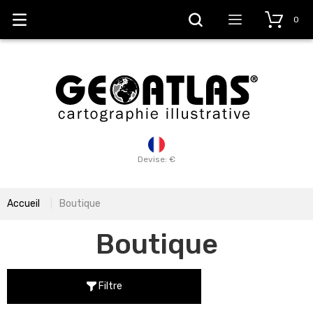
0
Devise: €
Accueil
Boutique
Boutique
Filtre