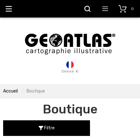
0
Devise: €
Accueil
Boutique
Boutique
Filtre