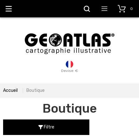
0
Devise: €
Accueil
Boutique
Boutique
Filtre