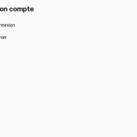
on compte
nnexion
nier