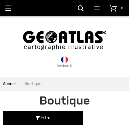
0
Devise: €
Accueil
Boutique
Boutique
Filtre