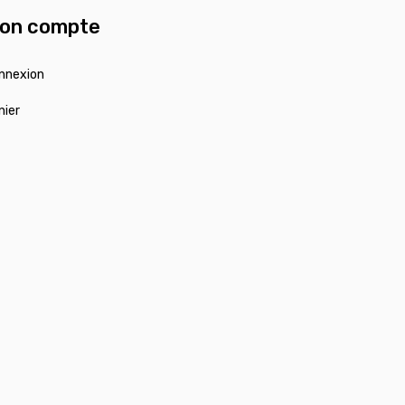
on compte
nnexion
nier