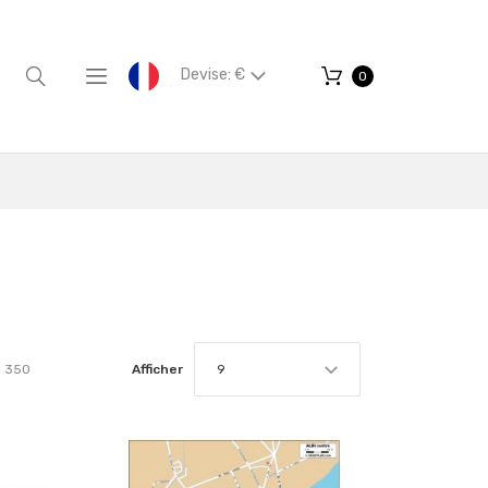
Devise: €
0
350
Afficher
9