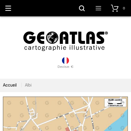
0
Devise: €
Accueil
Albi