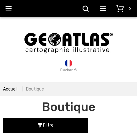
0
Devise: €
Accueil
Boutique
Boutique
Filtre