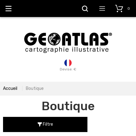
0
Devise: €
Accueil
Boutique
Boutique
Filtre