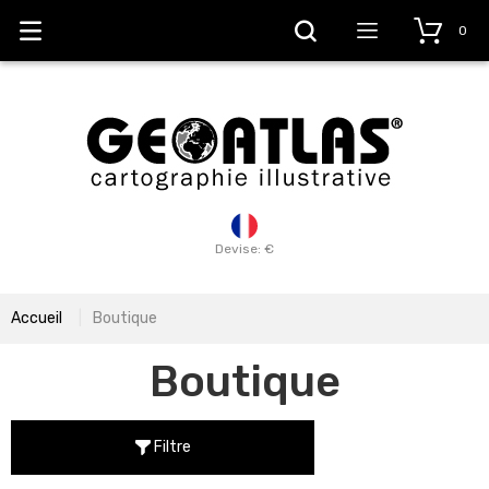
0
Devise: €
Accueil
Boutique
Boutique
Filtre