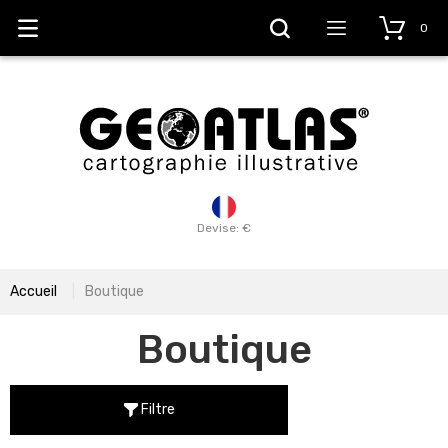
0
Devise: €
Accueil
Boutique
Boutique
Filtre