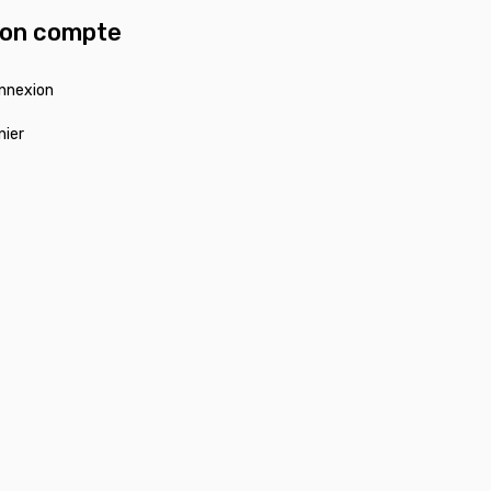
on compte
nnexion
nier