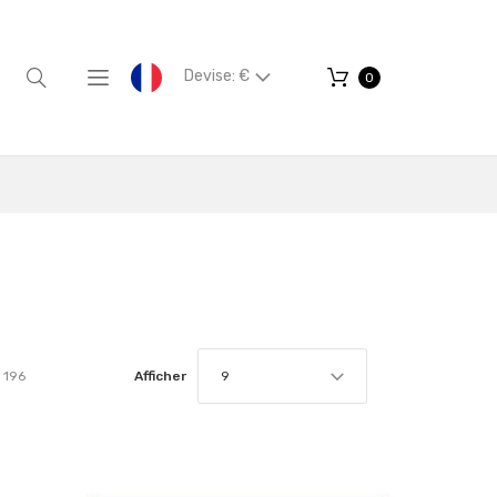
Devise: €
0
196
Afficher
9