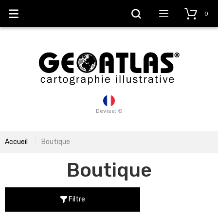
0
Devise: €
Accueil
Boutique
Boutique
Filtre