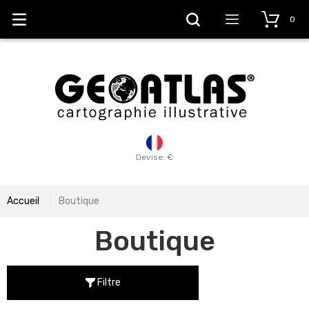
0
Devise: €
Accueil
Boutique
Boutique
Filtre