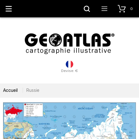
0
Devise: €
Accueil
Russie